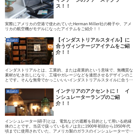
ス！！
実際にアメリカの空港で使われていたHerman Miller社の椅子や、アメ
リカの航空機がモデルになったアイテムをご紹介！！
【インダストリアルスタイル】に
商品紹介
合うヴィンテージアイテムをご紹
介！！
インダストリアルとは、工業的、または産業的という意味で、無機質な
素材がむき出しになり、工場やガレージなどを連想させるデザインのこ
とです。そんな無骨でかっこいいいインダストリアルスタイルに合う椅
子や照明、キャビネットなどヴィンテージ品にしか出せない味のあるア
イテムをご紹介します。
インテリアのアクセントに！ イ
商品紹介
ンシュレーターランプのご紹
介！！
インシュレーター(碍子)とは、電気などの遮断を目的として用いる絶縁
体のことです。当店で扱っているモノは主に1900年初頭から1950年代
頃までに使用されていた、アメリカ製のガラスのインシュレーターで
す。ランプに加工し、特徴を紹介しています。