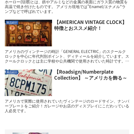
ホーロー(琺瑯)とは、鉄やアルミなどの金属の表面にガラス質の物質を
高温で焼き付けたものです。 アメリカ現地では"Enamel/エナメル"ラ
ンプなどで呼ばれています。
【AMERICAN VINTAGE CLOCK】
商品紹介
特徴とおススメ紹介！
アメリカのヴィンテージの時計「GENERAL ELECTRIC」のスクールク
ロックを中心に年代判別ポイント、ディティールを紹介しています。ス
クールクロックとは主に学校や公共機関で使用されていた時計です。一
見、シンプルな普通の時計にみえますが、ヴィンテージならではの特徴
を紹介します！
【Roadsign/Numberplate
商品紹介
Collection】 ～アメリカを飾る～
アメリカで実際に使用されていたヴィンテージのロードサイン、ナンバ
ープレートをご紹介！ガレージやお店のディスプレイにこだわっている
人必見です。