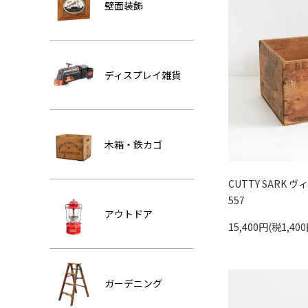
壁面装飾
ディスプレイ雑貨
木箱・鉄カゴ
CUTTY SARK ヴ
557
アウトドア
15,400円(税1,400
ガーデニング