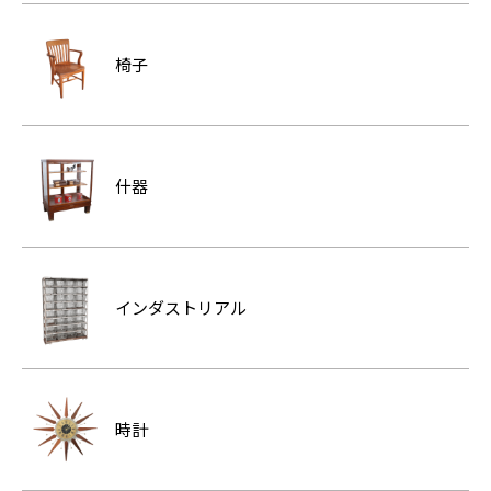
椅子
什器
インダストリアル
時計