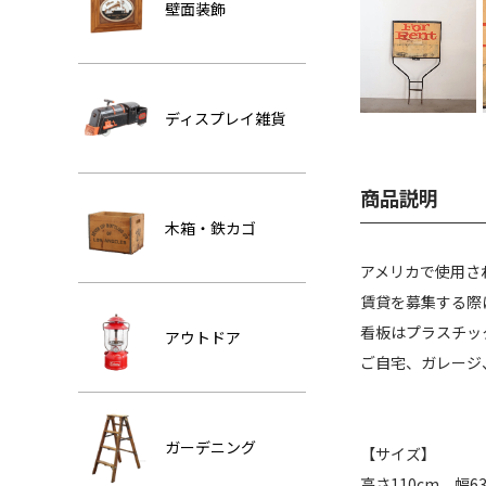
壁面装飾
ディスプレイ雑貨
商品説明
木箱・鉄カゴ
アメリカで使用さ
賃貸を募集する際
看板はプラスチッ
アウトドア
ご自宅、ガレージ
ガーデニング
【サイズ】
高さ110cm 幅6