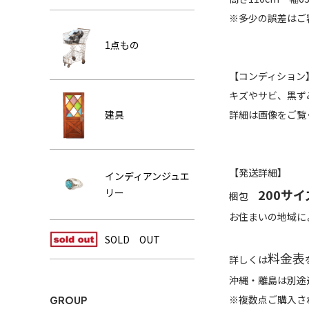
※多少の誤差はご
1点もの
【コンディション
キズやサビ、黒ず
建具
詳細は画像をご覧
【発送詳細】
インディアンジュエ
リー
200サイ
梱包
お住まいの地域に
SOLD OUT
料金表
詳しくは
沖縄・離島は別途
※複数点ご購入さ
GROUP