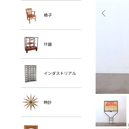
椅子
什器
インダストリアル
時計