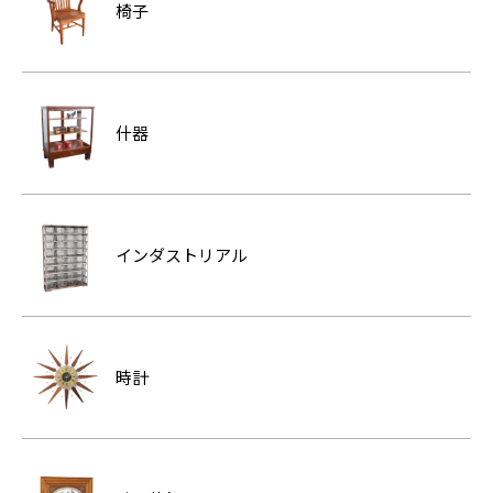
椅子
什器
インダストリアル
時計