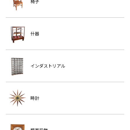
椅子
什器
インダストリアル
時計