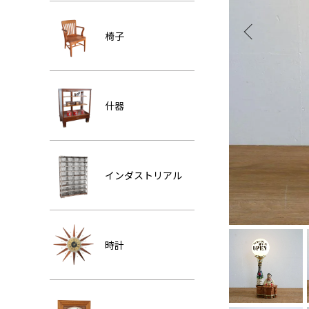
椅子
什器
インダストリアル
時計