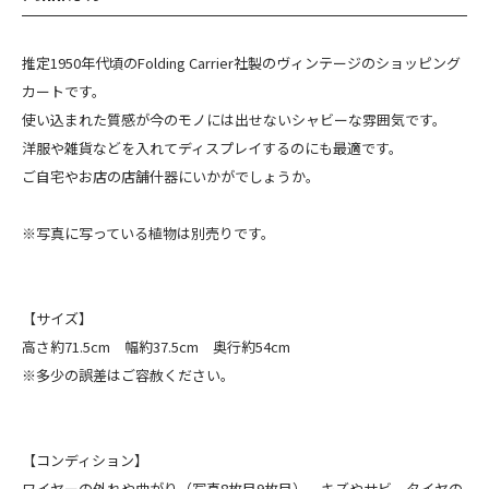
推定1950年代頃のFolding Carrier社製のヴィンテージのショッピング
カートです。
使い込まれた質感が今のモノには出せないシャビーな雰囲気です。
洋服や雑貨などを入れてディスプレイするのにも最適です。
ご自宅やお店の店舗什器にいかがでしょうか。
※写真に写っている植物は別売りです。
【サイズ】
高さ約71.5cm 幅約37.5cm 奥行約54cm
※多少の誤差はご容赦ください。
【コンディション】
ワイヤーの外れや曲がり（写真8枚目9枚目）、キズやサビ、タイヤの