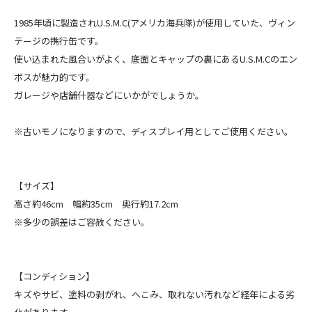
1985年頃に製造されU.S.M.C(アメリカ海兵隊)が使用していた、ヴィン
テージの携行缶です。
使い込まれた風合いがよく、底面とキャップの裏にあるU.S.M.Cのエン
ボスが魅力的です。
ガレージや店舗什器などにいかがでしょうか。
※古いモノになりますので、ディスプレイ用としてご使用ください。
【サイズ】
高さ約46cm 幅約35cm 奥行約17.2cm
※多少の誤差はご容赦ください。
【コンディション】
キズやサビ、塗料の剥がれ、へこみ、取れない汚れなど経年による劣