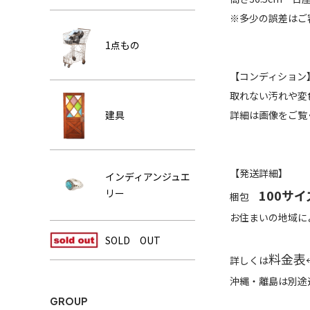
※多少の誤差はご
1点もの
【コンディション
取れない汚れや変
建具
詳細は画像をご覧
【発送詳細】
インディアンジュエ
リー
100サイ
梱包
お住まいの地域に
SOLD OUT
料金表
詳しくは
沖縄・離島は別途
GROUP