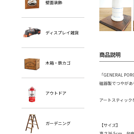
壁面装飾
ディスプレイ雑貨
商品説明
木箱・鉄カゴ
「GENERAL P
磁器製でつやがあ
アウトドア
アートスティック
ガーデニング
【サイズ】
高さ36.5cm 台座