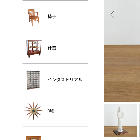
椅子
什器
インダストリアル
時計