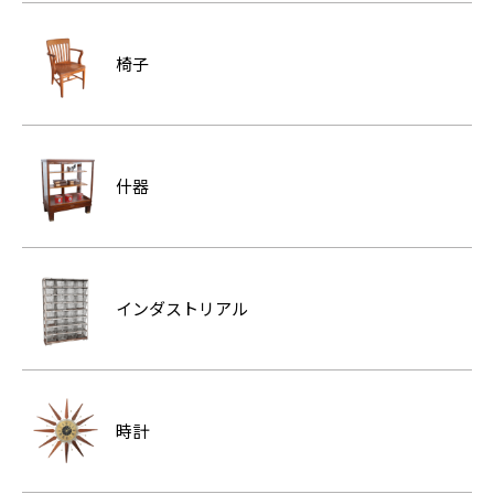
椅子
什器
インダストリアル
時計