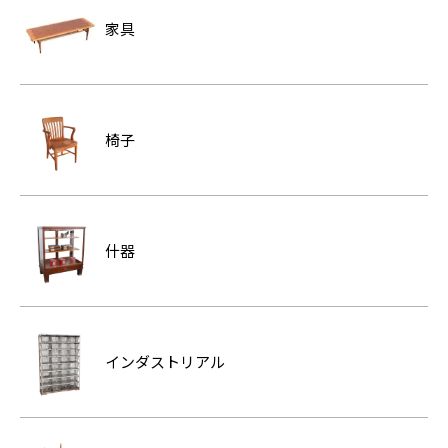
家具
椅子
什器
インダストリアル