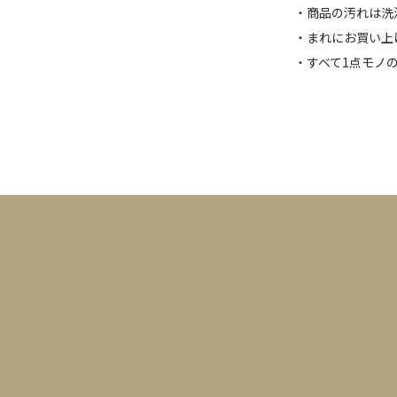
・商品の汚れは洗
・まれにお買い上
・すべて1点モノ
カレンダー