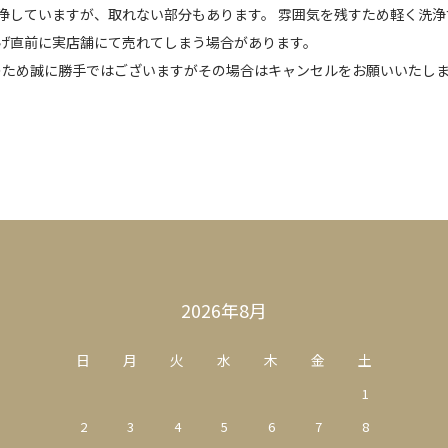
浄していますが、取れない部分もあります。 雰囲気を残すため軽く洗
げ直前に実店舗にて売れてしまう場合があります。
のため誠に勝手ではございますがその場合はキャンセルをお願いいたし
2026年8月
日
月
火
水
木
金
土
1
2
3
4
5
6
7
8