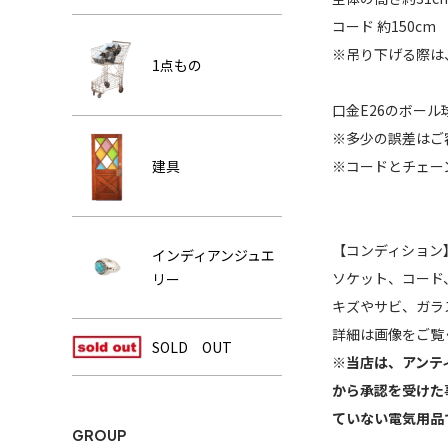
コード 約150cm
※吊り下げる際は
1点もの
口金E26のボー
※多少の誤差はご
建具
※コードとチェー
【コンディション
インディアンジュエ
ソケット、コード
リー
キズやサビ、ガラ
詳細は画像をご覧
SOLD OUT
※当店は、アンテ
から承認を受けた
ていない電気用品
GROUP