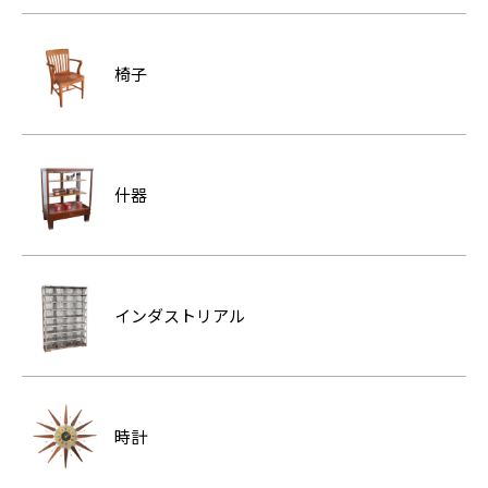
椅子
什器
インダストリアル
時計