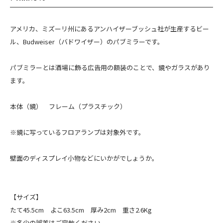
アメリカ、ミズーリ州にあるアンハイザーブッシュ社が生産するビー
ル、Budweiser（バドワイザー）のパブミラーです。
パブミラーとは酒場に飾る広告用の額装のことで、鏡やガラスがあり
ます。
本体（鏡） フレーム（プラスチック）
※鏡に写っているフロアランプは対象外です。
壁面のディスプレイ小物などにいかがでしょうか。
【サイズ】
たて45.5cm よこ63.5cm 厚み2cm 重さ2.6Kg
※多少の誤差はご容赦ください。