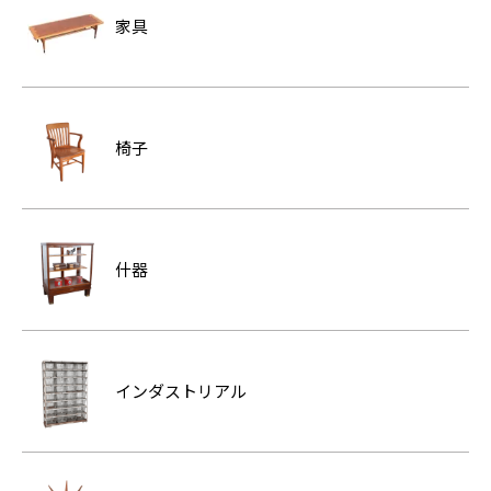
家具
椅子
什器
インダストリアル