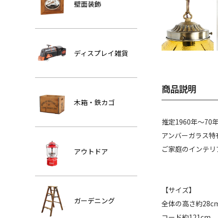
壁面装飾
ディスプレイ雑貨
商品説明
木箱・鉄カゴ
推定1960年～7
アンバーガラス特
ご家庭のインテリ
アウトドア
【サイズ】
ガーデニング
全体の高さ約28c
コード約121cm