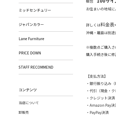
100サイ
梱包
お住まいの地域に
ミッドセンチュリー
料金表
ジャパンカラー
詳しくは
沖縄・離島は別途
Lane Furniture
※複数点ご購入さ
PRICE DOWN
購入手続き後に修
STAFF RECOMMEND
【支払方法】
・銀行振り込み
コンテンツ
・代引（現金・ク
・クレジット決済
当店について
・Amazon Pay決
卸販売
・PayPay決済