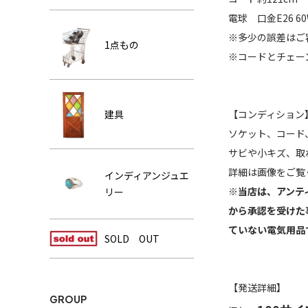
電球 口金E26 
※多少の誤差はご
1点もの
※コードとチェー
建具
【コンディション
ソケット、コード
サビや小キズ、取
詳細は画像をご覧
インディアンジュエ
※当店は、アンテ
リー
から承認を受けた
ていない電気用品
SOLD OUT
【発送詳細】
GROUP