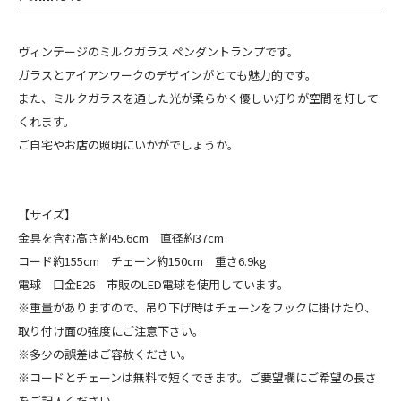
ヴィンテージのミルクガラス ペンダントランプです。
ガラスとアイアンワークのデザインがとても魅力的です。
また、ミルクガラスを通した光が柔らかく優しい灯りが空間を灯して
くれます。
ご自宅やお店の照明にいかがでしょうか。
【サイズ】
金具を含む高さ約45.6cm 直径約37cm
コード約155cm チェーン約150cm 重さ6.9kg
電球 口金E26 市販のLED電球を使用しています。
※重量がありますので、吊り下げ時はチェーンをフックに掛けたり、
取り付け面の強度にご注意下さい。
※多少の誤差はご容赦ください。
※コードとチェーンは無料で短くできます。ご要望欄にご希望の長さ
をご記入ください。