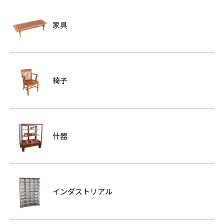
家具
椅子
什器
インダストリアル