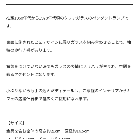
推定1960年代から1970年代頃のクリアガラスのペンダントランプで
す。
表面に施された凸凹デザインに曇りガラスを組み合わせることで、独
特の奥行き感があります。
電気をつけていない時でもガラスの表情にメリハリが生まれ、空間を
彩るアクセントになります。
小ぶりながらも手の込んだディテールは、ご家庭のインテリアからカ
フェの店舗什器まで幅広くご使用になれます。
【サイズ】
金具を含む全体の高さ約21cm 直径約16.5cm
コード約133cm チェーン約128cm