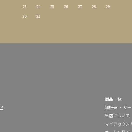
23
24
25
26
27
28
29
30
31
商品一覧
AP
卸販売 ・ サ
当店について
）
マイアカウン
カートを見る