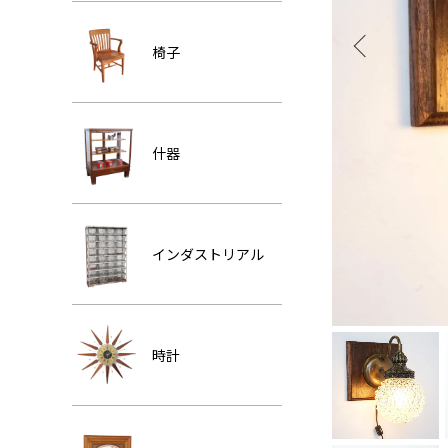
椅子
什器
インダストリアル
時計