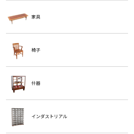
家具
椅子
什器
インダストリアル