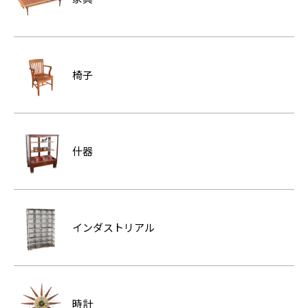
椅子
什器
インダストリアル
時計