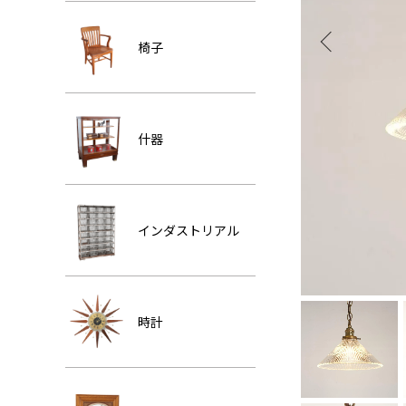
椅子
什器
インダストリアル
時計