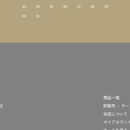
23
24
25
26
27
28
29
30
31
商品一覧
AP
卸販売 ・ サ
当店について
）
マイアカウン
カートを見る